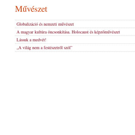
Művészet
s
t
Globalizáció és nemzeti művészet
ő
A magyar kultúra öncsonkítása. Holocaust és képzőművészet
Lássuk a medvét!
,
„A világ nem a festészetről szól”
m
ű
v
é
s
z
e
t