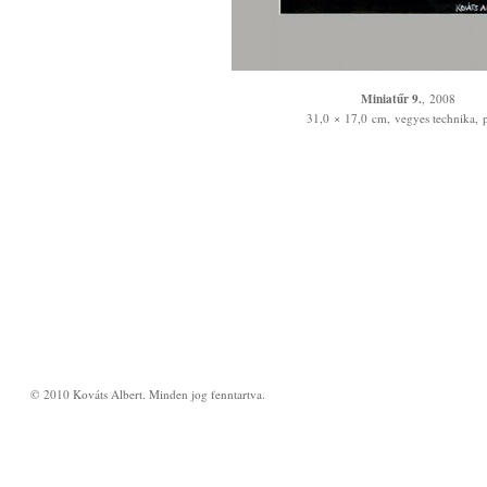
i
í
Miniatűr 9.
, 2008
r
31,0 × 17,0 cm, vegyes technika, 
ó
© 2010 Kováts Albert. Minden jog fenntartva.