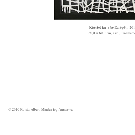
i
í
Kísértet járja be Európát
, 20
r
80,0 × 60,0 cm, akril, farostlem
ó
© 2010 Kováts Albert. Minden jog fenntartva.